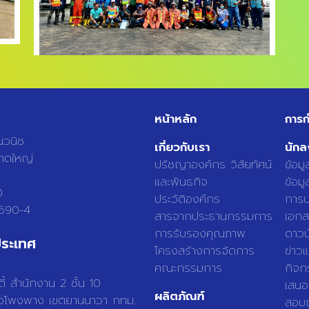
หน้าหลัก
การก
นวนิช
เกี่ยวกับเรา
นักล
หาดใหญ่
ปรัชญาองค์กร วิสัยทัศน์
ข้อม
และพันธกิจ
ข้อมูล
0
ประวัติองค์กร
การปร
3690-4
สารจากประธานกรรมการ
เอกส
การรับรองคุณภาพ
ดาวน
ระเทศ
โครงสร้างการจัดการ
ข่าว
คณะกรรมการ
กิจก
ี้ สำนักงาน 2 ชั้น 10
เสนอ
ผลิตภัณฑ์
งโพงพาง เขตยานนาวา กทม.
สอบถ