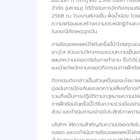
เมื่อวันที่ 11 กรกฎาคม 2568 บริษัท ทรอป
จำกัด (มหาชน) ได้ดำเนินการจัดกิจกรรม
2568 ณ โรงงานห้องเย็น ฝั่งน้ำน้อย โดยมี
ความพร้อมและสร้างความตระหนักรู้ด้านค
ในกรณีเกิดเหตุฉุกเฉิน
การซ้อมอพยพหนีไฟในครั้งนี้นำโดยคุณณริน
อาวุโส ส่วนงานวิศวกรรมระบบความเย็นแ
แผนกความปลอดภัยในการทำงาน ซึ่งได้ร่วม
แนะนำแก่พนักงานตลอดกิจกรรมการฝึกซ้อ
กิจกรรมดังกล่าวเป็นส่วนหนึ่งของนโยบาย
มุ่งเน้นการป้องกันและลดความเสี่ยงที่อาจเก
รวมถึงเป็นการปฏิบัติตามกฎหมายความป
การฝึกซ้อมในครั้งนี้ได้รับความร่วมมืออย
ส่วน และดำเนินการอย่างมีประสิทธิภาพตาม
บริษัทฯ ให้ความสำคัญกับความปลอดภัย
ตลอด และจะดำเนินการซ้อมอพยพหนีไฟอย่างต